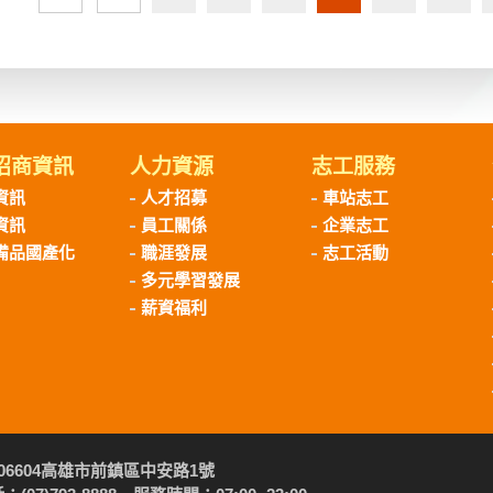
招商資訊
人力資源
志工服務
資訊
人才招募
車站志工
資訊
員工關係
企業志工
備品國產化
職涯發展
志工活動
多元學習發展
薪資福利
06604高雄市前鎮區中安路1號