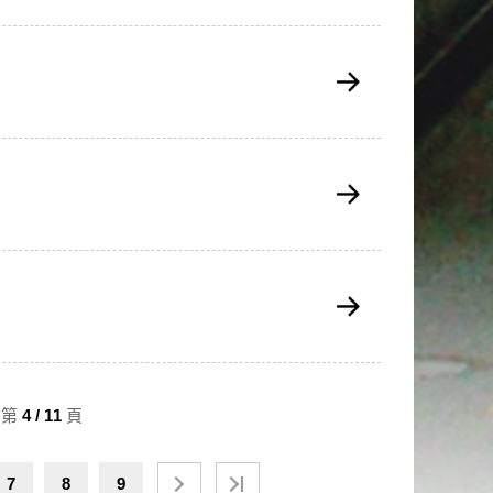
：第
4 / 11
頁
7
8
9