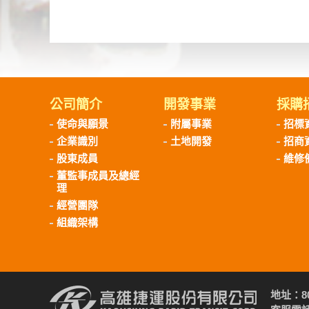
公司簡介
開發事業
採購
使命與願景
附屬事業
招標
企業識別
土地開發
招商
股東成員
維修
董監事成員及總經
理
經營團隊
組織架構
地址：8