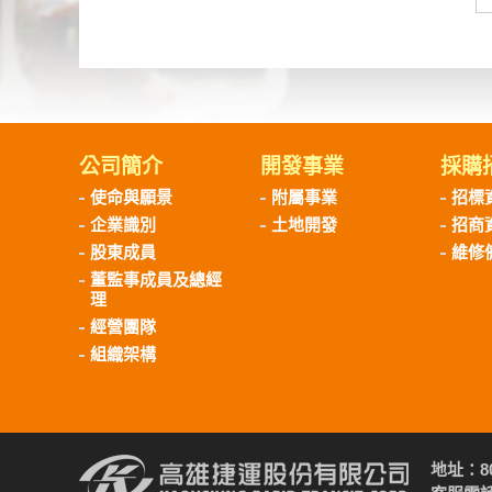
公司簡介
開發事業
採購
使命與願景
附屬事業
招標
企業識別
土地開發
招商
股東成員
維修
董監事成員及總經
理
經營團隊
組織架構
地址：8