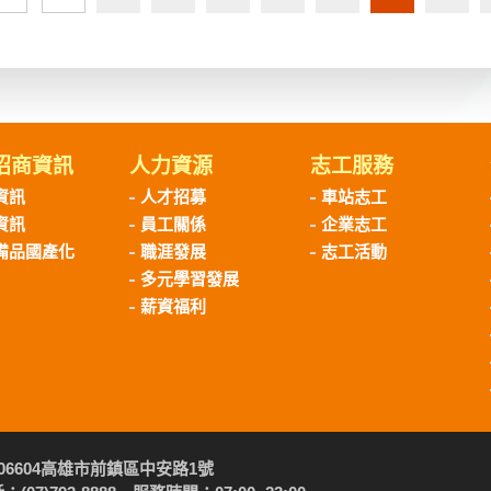
招商資訊
人力資源
志工服務
資訊
人才招募
車站志工
資訊
員工關係
企業志工
備品國產化
職涯發展
志工活動
多元學習發展
薪資福利
06604高雄市前鎮區中安路1號