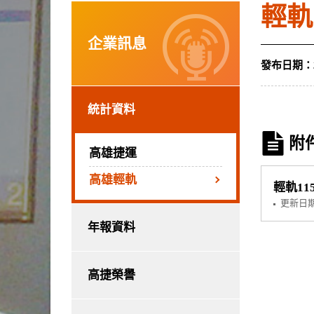
輕軌
企業訊息
發布日期：
統計資料
附
高雄捷運
高雄輕軌
輕軌11
更新日
年報資料
高捷榮譽