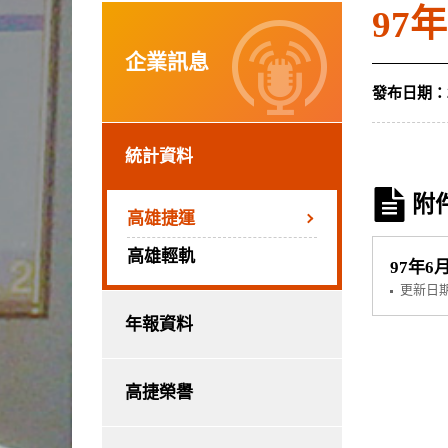
97
企業訊息
發布日期：
統計資料
附
高雄捷運
高雄輕軌
97年6
更新日
年報資料
高捷榮譽