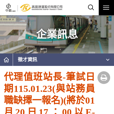
企業訊息
徵才資訊
代理值班站長-筆試日
期115.01.23(與站務員
職缺擇一報名)(將於01
月20日17：00以E-