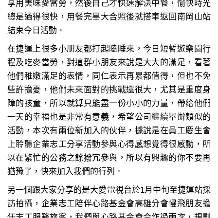
享用美味麥當勞，然後自己才快速解決中餐，愉快時光
總是過得很快，用餐完畢大合照後就搭車返回南岡山站
結束今日活動。
在捷運上很多小朋友都打起瞌睡來，今日短暫遊樂園行
程及吃麥當勞，對這群小朋友來說是大大的滿足，看著
他們稚嫩滿足的表情，同仁表示再累都值得，但也不免
些許擔憂，他們未來面對的挑戰還很大，尤其是重度身
障的孩童，所以就算只能盡一份小小的力量，帶给他們
一天的幸福也是非常有意義，希望公司繼續舉辦類似的
活動，本次有兩位新加入的伙伴，據說是在員工慶生會
上聆聽企業志工分享活動參與心得感想覺得很感動，所
以在繁忙的公務之餘撥冗參與，所以有興趣的你不要再
猶豫了，快來加入我們的行列。
另一個跟大家分享的是大愛電視台於1月中旬至捷運站採
訪拍攝，企業志工陪伴心路基金會高雄分會慢飛朋友擔
任志工服務旅客，我們與心路基金會合作過兩次，規劃