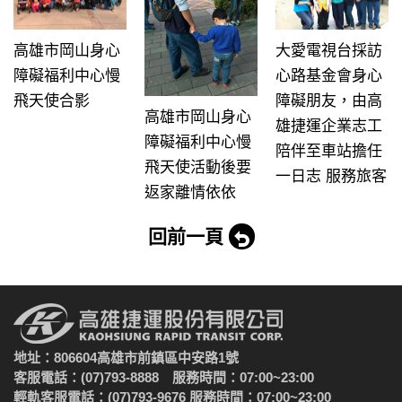
高雄市岡山身心
大愛電視台採訪
障礙福利中心慢
心路基金會身心
飛天使合影
障礙朋友，由高
高雄市岡山身心
雄捷運企業志工
障礙福利中心慢
陪伴至車站擔任
飛天使活動後要
一日志 服務旅客
返家離情依依
回前一頁
地址：806604高雄市前鎮區中安路1號
客服電話：(07)793-8888 服務時間：07:00~23:00
輕軌客服電話：(07)793-9676 服務時間：07:00~23:00