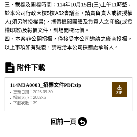
三、截標及開標時間：114年10月15日(三)上午11時整，
於本公司行政大樓5樓A52會議室。請貴負責人或被授權
人(須另附授權書)，攜帶機關團體及負責人之印鑑(或授
權印鑑)及報價文件，到場開標比價。
四、本案非公開招標，僅接受本公司邀請之廠商投標。
以上事項如有疑義，請電洽本公司採購處承辦人。
附件下載
114M3A0003_招標文件PDF.zip
更新日期：
2025-09-30
ZIP
檔案大小：2082kb
下載次數：39
回前一頁