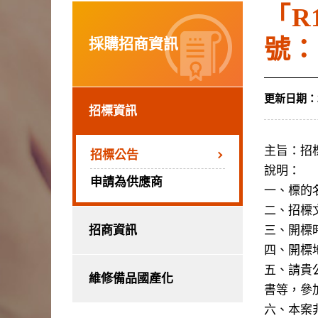
「R
採購招商資訊
號：1
更新日期：
招標資訊
主旨：招
招標公告
說明：
申請為供應商
一、標的名
二、招標
招商資訊
三、開標時
四、開標
五、請貴
維修備品國產化
書等，參
六、本案