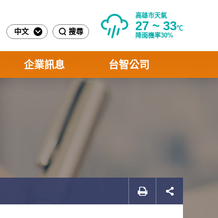
高雄市天氣
27 ~ 33
℃
中文
搜尋
降雨機率30%
企業訊息
台智公司